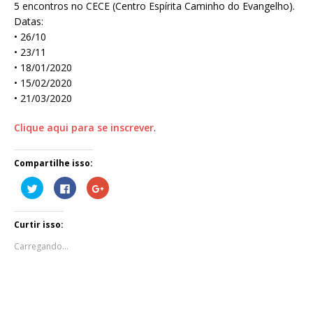
5 encontros no CECE (Centro Espírita Caminho do Evangelho).
Datas:
• 26/10
• 23/11
• 18/01/2020
• 15/02/2020
• 21/03/2020
Clique aqui para se inscrever
.
Compartilhe isso:
C
C
C
l
l
o
i
i
m
q
q
p
u
u
a
Curtir isso:
e
e
r
p
p
t
a
a
i
Carregando...
r
r
l
a
a
h
c
c
e
o
o
n
m
m
o
p
p
G
a
a
o
r
r
o