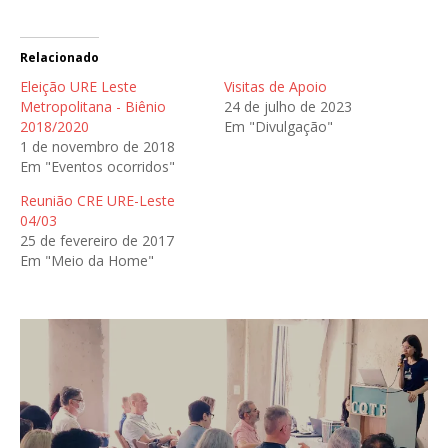
t
t
g
i
i
l
l
l
e
h
h
+
Relacionado
a
a
(
r
r
a
n
n
b
Eleição URE Leste
Visitas de Apoio
o
o
r
Metropolitana - Biênio
24 de julho de 2023
T
F
e
w
a
e
2018/2020
Em "Divulgação"
i
c
m
t
e
n
1 de novembro de 2018
t
b
o
Em "Eventos ocorridos"
e
o
v
r
o
a
(
k
j
Reunião CRE URE-Leste
a
(
a
b
a
n
04/03
r
b
e
e
r
l
25 de fevereiro de 2017
e
e
a
Em "Meio da Home"
m
e
)
n
m
o
n
v
o
a
v
j
a
a
j
n
a
e
n
l
e
a
l
)
a
)