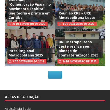
j
a
“Comunicação Visual no
a
j
Movimento Espírita”
n
a
e
n
une teoria e prática em
Reunião CRE – URE
l
e
Curitiba
Metropolitana Leste
a
l
)
a
)
23 DE FEVEREIRO DE 2026
8 DE DEZEMBRO DE 2025
URE Metropolitana
Leste realiza seu
Inter-Regional
almoço de
Metropolitana 2025
confraternização 2025
2 DE DEZEMBRO DE 2025
24 DE NOVEMBRO DE 2025
ÁREAS DE ATUAÇÃO
Assistência Social