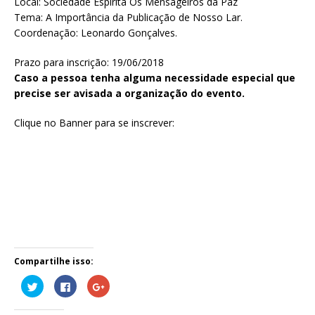
Local: Sociedade Espírita Os Mensageiros da Paz
Tema: A Importância da Publicação de Nosso Lar.
Coordenação: Leonardo Gonçalves.
Prazo para inscrição: 19/06/2018
Caso a pessoa tenha alguma necessidade especial que
precise ser avisada a organização do evento.
Clique no Banner para se inscrever:
Compartilhe isso:
C
C
C
l
l
o
i
i
m
q
q
p